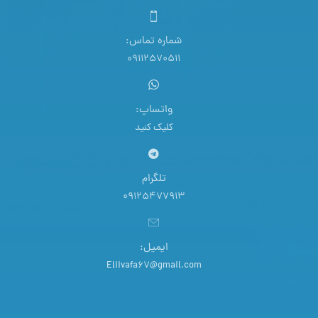
شماره تماس:
09112570511
واتساپ:
کلیک کنید
تلگرام
09125477913
ایمیل:
Eliivafa67@gmail.com