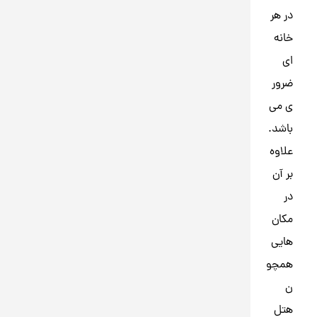
در هر
خانه
ای
ضرور
ی می
باشد.
علاوه
بر آن
در
مکان
هایی
همچو
ن
هتل