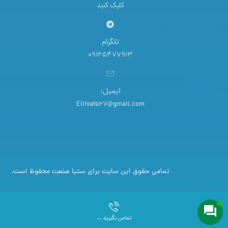
کلیک کنید
تلگرام
09125477913
ایمیل:
Eliivafa67@gmail.com
تمامی حقوق این سایت برای ستیا صنعت محفوظ است.
تماس بگیرید ...