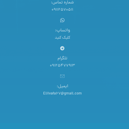
شماره تماس:
09112570511
واتساپ:
کلیک کنید
تلگرام
09125477913
ایمیل:
Eliivafa67@gmail.com