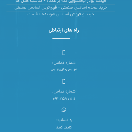
قیمت پودر لباسشویی لکه بر عمده + مناسب هتل ها
خرید عمده اسانس صنعتی + قوی‌ترین اسانس‌ صنعتی
خرید و فروش اسانس شوینده + قیمت
راه های ارتباطی
شماره تماس:
09125477913
شماره تماس:
09112570511
واتساپ:
کلیک کنید