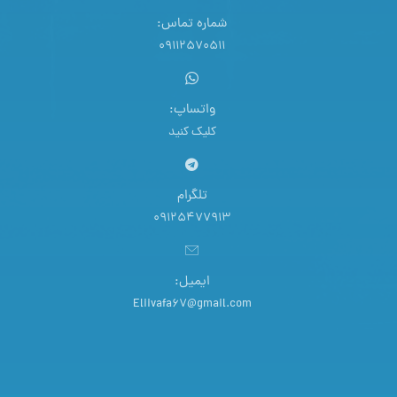
شماره تماس:
09112570511
واتساپ:
کلیک کنید
تلگرام
09125477913
ایمیل:
Eliivafa67@gmail.com