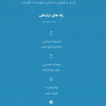
خرید و فروش اسانس شوینده + قیمت
راه های ارتباطی
شماره تماس:
09125477913
شماره تماس:
09112570511
واتساپ:
کلیک کنید