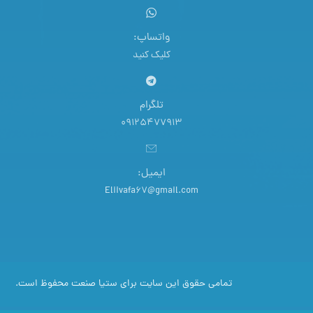
واتساپ:
کلیک کنید
تلگرام
09125477913
ایمیل:
Eliivafa67@gmail.com
تمامی حقوق این سایت برای ستیا صنعت محفوظ است.