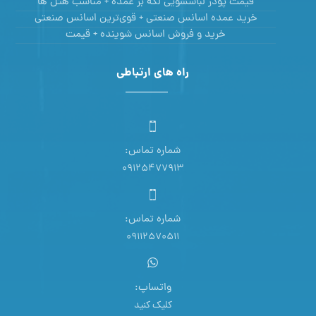
قیمت پودر لباسشویی لکه بر عمده + مناسب هتل ها
خرید عمده اسانس صنعتی + قوی‌ترین اسانس‌ صنعتی
خرید و فروش اسانس شوینده + قیمت
راه های ارتباطی
شماره تماس:
09125477913
شماره تماس:
09112570511
واتساپ:
کلیک کنید