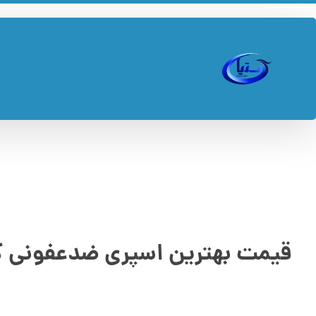
قیمت بهترین اسپری ضدعفونی ک