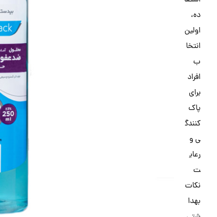
استفا
ده،
اولین
انتخا
ب
افراد
برای
پاک
کنندگ
ی و
رعای
ت
نکات
بهدا