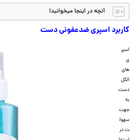
آنچه در اینجا میخوانید!
کاربرد اسپری ضدعفونی دست
اسپر
ی
های
الکل
دست
به
جهت
سهول
ت در