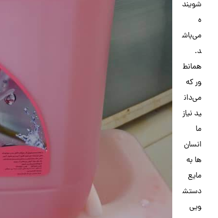
شویند
ه
می‌باش
د.
همانط
ور که
می‌دان
ید نیاز
ما
انسان‌
ها به
مایع
دستش
ویی