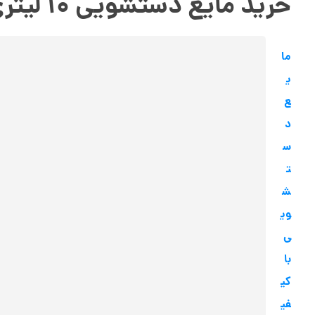
خرید مایع دستشویی ۱۰ لیتری با کیفیت
ما
ی
ع
د
س
ت
ش
وی
ی
با
کی
فی