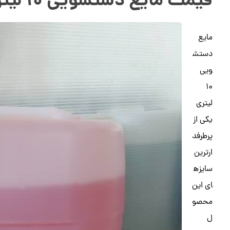
قیمت مایع دستشویی ۱۰ لیتری
مایع
دستش
ویی
۱۰
لیتری
یکی از
پرطرفد
ارترین
سایزه
ای این
محصو
ل