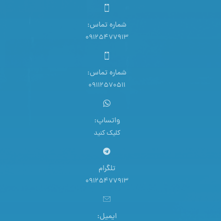
شماره تماس:
09125477913
شماره تماس:
09112570511
واتساپ:
کلیک کنید
تلگرام
09125477913
ایمیل: