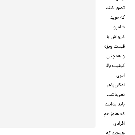
تصور کنند
که خرید
شامپو
کارواش با
قیمت ویژه
و همچنان
کیفیت بالا
امری
امکان‌پذیر
نمی‌باشد.
باید بدانید
که هنوز هم
افرادی
هستند که