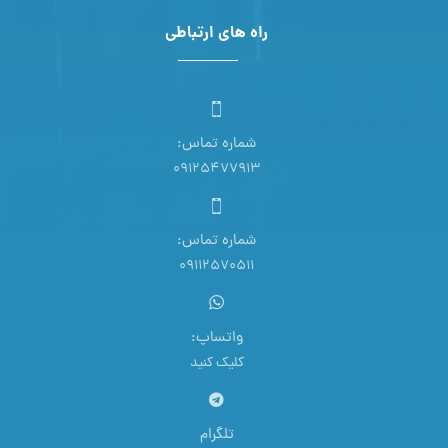
راه های ارتباطی
شماره تماس:
09125477913
شماره تماس:
09112570511
واتساپ:
کلیک کنید
تلگرام