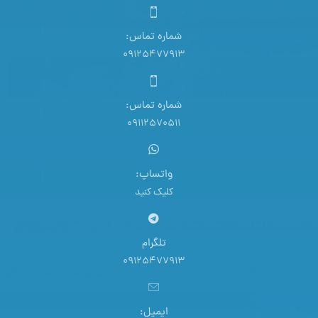
شماره تماس:
09125477913
شماره تماس:
09112570511
واتساپ:
کلیک کنید
تلگرام
09125477913
ایمیل: