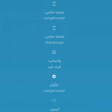
شماره تماس:
09125477913
شماره تماس:
09112570511
واتساپ:
کلیک کنید
تلگرام
09125477913
ایمیل: