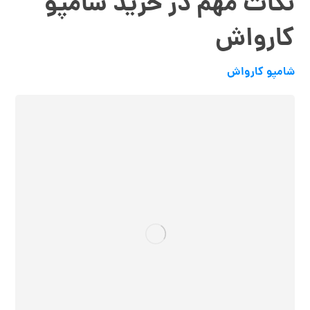
نکات مهم در خرید شامپو
کارواش
شامپو کارواش