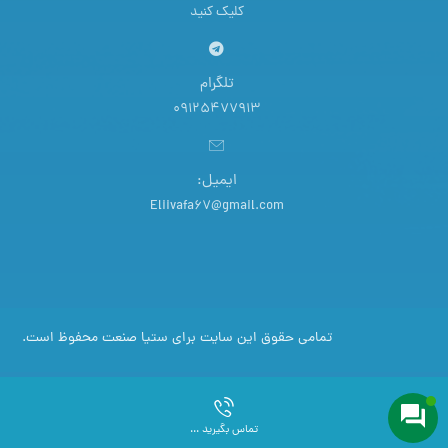
کلیک کنید
تلگرام
09125477913
ایمیل:
Eliivafa67@gmail.com
تمامی حقوق این سایت برای ستیا صنعت محفوظ است.
تماس بگیرید ...