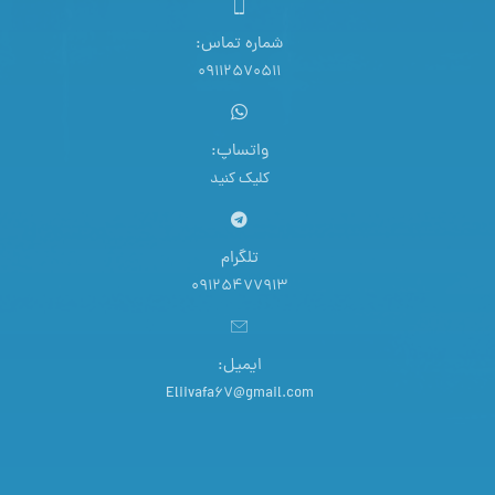
شماره تماس:
09112570511
واتساپ:
کلیک کنید
تلگرام
09125477913
ایمیل:
Eliivafa67@gmail.com