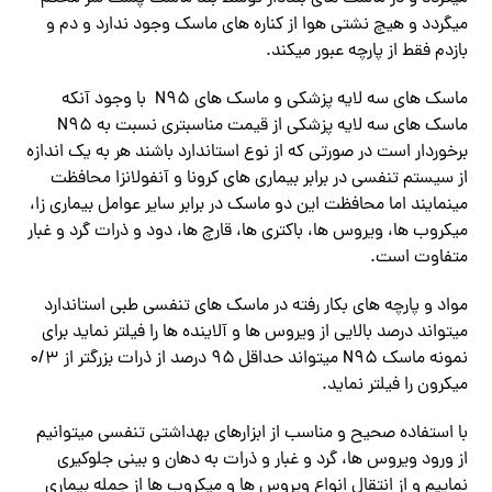
میگردد و هیچ نشتی هوا از کناره های ماسک وجود ندارد و دم و
بازدم فقط از پارچه عبور میکند.
ماسک های سه لایه پزشکی و ماسک های N95 با وجود آنکه
ماسک های سه لایه پزشکی از قیمت مناسبتری نسبت به N95
برخوردار است در صورتی که از نوع استاندارد باشند هر به یک اندازه
از سیستم تنفسی در برابر بیماری های کرونا و آنفولانزا محافظت
مینمایند اما محافظت این دو ماسک در برابر سایر عوامل بیماری زا،
میکروب ها، ویروس ها، باکتری ها، قارچ ها، دود و ذرات گرد و غبار
متفاوت است.
مواد و پارچه های بکار رفته در ماسک های تنفسی طبی استاندارد
میتواند درصد بالایی از ویروس ها و آلاینده ها را فیلتر نماید برای
نمونه ماسک N95 میتواند حداقل ۹۵ درصد از ذرات بزرگتر از ۰/۳
میکرون را فیلتر نماید.
با استفاده صحیح و مناسب از ابزارهای بهداشتی تنفسی میتوانیم
از ورود ویروس ها، گرد و غبار و ذرات به دهان و بینی جلوکیری
نماییم و از انتقال انواع ویروس ها و میکروب ها از جمله بیماری