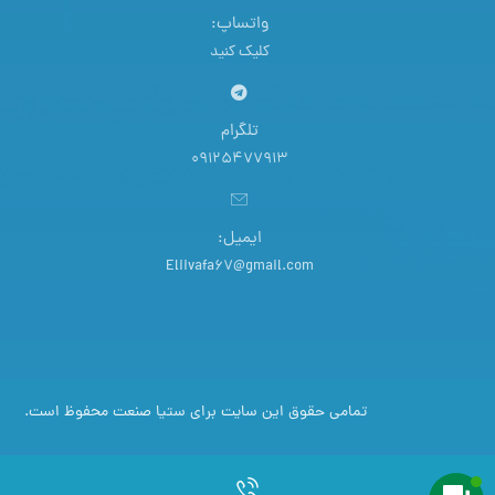
واتساپ:
کلیک کنید
تلگرام
09125477913
ایمیل:
Eliivafa67@gmail.com
تمامی حقوق این سایت برای ستیا صنعت محفوظ است.