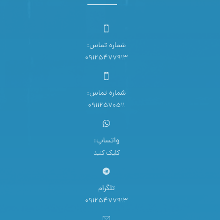
شماره تماس:
09125477913
شماره تماس:
09112570511
واتساپ:
کلیک کنید
تلگرام
09125477913