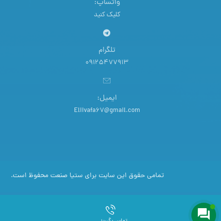
واتساپ:
کلیک کنید
تلگرام
09125477913
ایمیل:
Eliivafa67@gmail.com
تمامی حقوق این سایت برای ستیا صنعت محفوظ است.