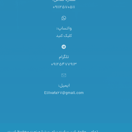
شماره تماس:
09112570511
واتساپ:
کلیک کنید
تلگرام
09125477913
ایمیل:
Eliivafa67@gmail.com