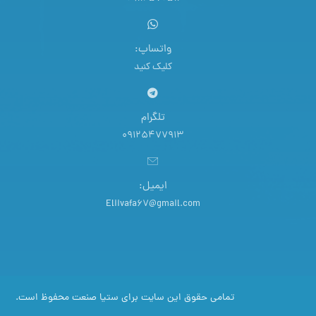
واتساپ:
کلیک کنید
تلگرام
09125477913
ایمیل:
Eliivafa67@gmail.com
تمامی حقوق این سایت برای ستیا صنعت محفوظ است.