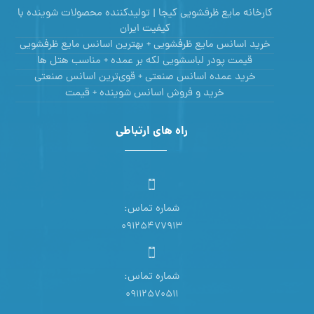
کارخانه مایع ظرفشویی کیجا | تولیدکننده محصولات شوینده با
کیفیت ایران
خرید اسانس مایع ظرفشویی + بهترین اسانس مایع ظرفشویی
قیمت پودر لباسشویی لکه بر عمده + مناسب هتل ها
خرید عمده اسانس صنعتی + قوی‌ترین اسانس‌ صنعتی
خرید و فروش اسانس شوینده + قیمت
راه های ارتباطی
شماره تماس:
09125477913
شماره تماس:
09112570511