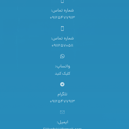
شماره تماس:
09125477913
شماره تماس:
09112570511
واتساپ:
کلیک کنید
تلگرام
09125477913
ایمیل: