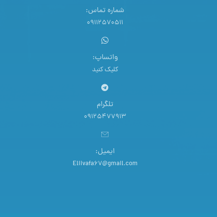
شماره تماس:
09112570511
واتساپ:
کلیک کنید
تلگرام
09125477913
ایمیل:
Eliivafa67@gmail.com