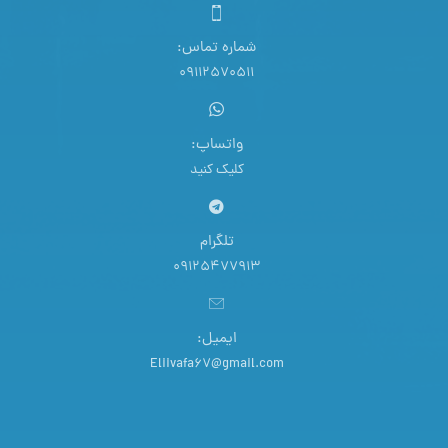
شماره تماس:
09112570511
واتساپ:
کلیک کنید
تلگرام
09125477913
ایمیل:
Eliivafa67@gmail.com